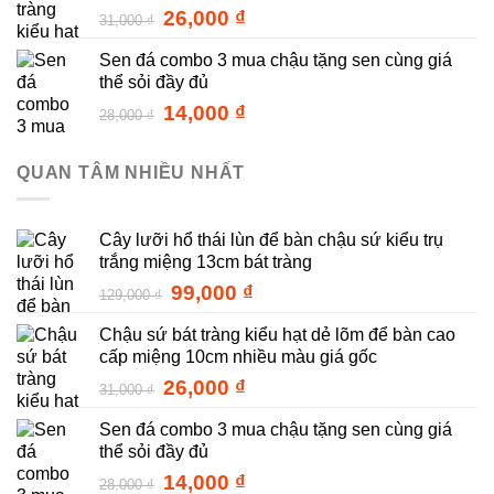
99,000 ₫.
Giá
Giá
26,000
₫
31,000
₫
gốc
hiện
Sen đá combo 3 mua chậu tặng sen cùng giá
là:
tại
thể sỏi đầy đủ
31,000 ₫.
là:
26,000 ₫.
Giá
Giá
14,000
₫
28,000
₫
gốc
hiện
là:
tại
QUAN TÂM NHIỀU NHẤT
28,000 ₫.
là:
14,000 ₫.
Cây lưỡi hổ thái lùn để bàn chậu sứ kiểu trụ
trắng miệng 13cm bát tràng
Giá
Giá
99,000
₫
129,000
₫
gốc
hiện
Chậu sứ bát tràng kiểu hạt dẻ lõm để bàn cao
là:
tại
cấp miệng 10cm nhiều màu giá gốc
129,000 ₫.
là:
99,000 ₫.
Giá
Giá
26,000
₫
31,000
₫
gốc
hiện
Sen đá combo 3 mua chậu tặng sen cùng giá
là:
tại
thể sỏi đầy đủ
31,000 ₫.
là:
26,000 ₫.
Giá
Giá
14,000
₫
28,000
₫