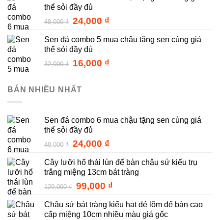
thể sỏi đầy đủ
58,000 ₫.
là:
29,000 ₫.
Giá
Giá
24,000
₫
48,000
₫
gốc
hiện
Sen đá combo 5 mua chậu tặng sen cùng giá
là:
tại
thể sỏi đầy đủ
48,000 ₫.
là:
24,000 ₫.
Giá
Giá
16,000
₫
32,000
₫
gốc
hiện
là:
tại
BÁN NHIỀU NHẤT
32,000 ₫.
là:
16,000 ₫.
Sen đá combo 6 mua chậu tặng sen cùng giá
thể sỏi đầy đủ
Giá
Giá
24,000
₫
48,000
₫
gốc
hiện
Cây lưỡi hổ thái lùn để bàn chậu sứ kiểu trụ
là:
tại
trắng miệng 13cm bát tràng
48,000 ₫.
là:
24,000 ₫.
Giá
Giá
99,000
₫
129,000
₫
gốc
hiện
Chậu sứ bát tràng kiểu hạt dẻ lõm để bàn cao
là:
tại
cấp miệng 10cm nhiều màu giá gốc
129,000 ₫.
là: