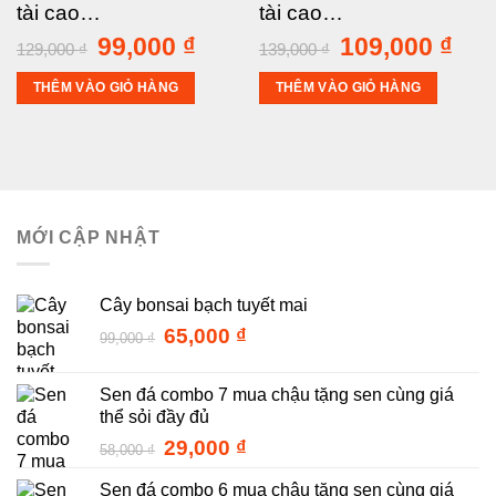
tài cao…
tài cao…
Giá
99,000
₫
Giá
Giá
109,000
₫
Giá
129,000
₫
139,000
₫
gốc
hiện
gốc
hiện
là:
tại
là:
tại
THÊM VÀO GIỎ HÀNG
THÊM VÀO GIỎ HÀNG
129,000 ₫.
là:
139,000 ₫.
là:
99,000 ₫.
109,
MỚI CẬP NHẬT
Cây bonsai bạch tuyết mai
Giá
Giá
65,000
₫
99,000
₫
gốc
hiện
là:
tại
Sen đá combo 7 mua chậu tặng sen cùng giá
99,000 ₫.
là:
thể sỏi đầy đủ
65,000 ₫.
Giá
Giá
29,000
₫
58,000
₫
gốc
hiện
Sen đá combo 6 mua chậu tặng sen cùng giá
là:
tại