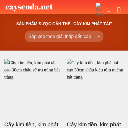
Bỏ
qua
nội
SẢN PHẨM ĐƯỢC GẮN THẺ “CÂY KIM PHÁT TÀI”
dung
Cây kim tiền, kim phát
Cây kim tiền, kim phát