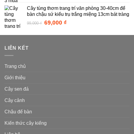
gốc
hiện
Cây tùng thơm trang trí văn phòng 30-40cm để
là:
tại
bàn chậu sứ kiểu trụ trắng miệng 13cm bát tràng
28,000 ₫.
là:
14,000 ₫.
Giá
Giá
69,000
₫
99,000
₫
gốc
hiện
là:
tại
99,000 ₫.
là:
69,000 ₫.
LIÊN KẾT
Trang chủ
Giới thiệu
Cây sen đá
Cây cảnh
Chậu để bàn
Kiến thức cây kiểng