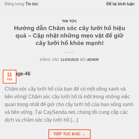
Đăng trong
Tin tức
Để lại bình luận
TIN TỨC
Hướng dẫn Chăm sóc cây lưỡi hổ hiệu
quả – Cập nhật những mẹo vặt để giữ
cây lưỡi hổ khỏe mạnh!
ĐĂNG VÀO
11/03/2023
BỞI
ADMIN
11
Th3
Chăm sóc cây lưỡi hổ của bạn để có một sống xanh và
bền vững! Chăm sóc cây lưỡi hổ là một trong những việc
quan trọng nhất để giữ cho cây lưỡi hổ của bạn sống xanh
và bền vững. Tại CaySenda.net, chúng tôi cung cấp các
dịch vụ chăm sóc cây lưỡi hổ […]
TIẾP TỤC ĐỌC
→