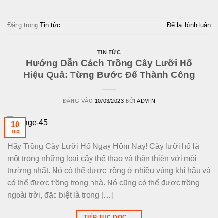
Đăng trong
Tin tức
Để lại bình luận
TIN TỨC
Hướng Dẫn Cách Trồng Cây Lưỡi Hổ
Hiệu Quả: Từng Bước Để Thành Công
ĐĂNG VÀO
10/03/2023
BỞI
ADMIN
10
Th3
Hãy Trồng Cây Lưỡi Hổ Ngay Hôm Nay! Cây lưỡi hổ là
một trong những loại cây thể thao và thân thiện với môi
trường nhất. Nó có thể được trồng ở nhiều vùng khí hậu và
có thể được trồng trong nhà. Nó cũng có thể được trồng
ngoài trời, đặc biệt là trong […]
TIẾP TỤC ĐỌC
→