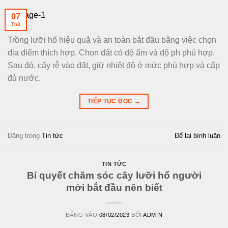
07
Th3
Trồng lưỡi hổ hiệu quả và an toàn bắt đầu bằng việc chọn
địa điểm thích hợp. Chọn đất có độ ẩm và độ ph phù hợp.
Sau đó, cấy rễ vào đất, giữ nhiệt độ ở mức phù hợp và cấp
đủ nước.
TIẾP TỤC ĐỌC
→
Đăng trong
Tin tức
Để lại bình luận
TIN TỨC
Bí quyết chăm sóc cây lưỡi hổ người
mới bắt đầu nên biết
ĐĂNG VÀO
08/02/2023
BỞI
ADMIN