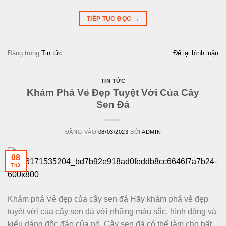
TIẾP TỤC ĐỌC
→
Đăng trong
Tin tức
Để lại bình luận
TIN TỨC
Khám Phá Vẻ Đẹp Tuyệt Vời Của Cây
Sen Đá
ĐĂNG VÀO
08/03/2023
BỞI
ADMIN
08
Th3
Khám phá Vẻ đẹp của cây sen đá Hãy khám phá vẻ đẹp
tuyệt vời của cây sen đá với những màu sắc, hình dáng và
kiểu dáng độc đáo của nó. Cây sen đá có thể làm cho bất