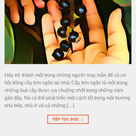
Hãy trở thành một trong những người may mắn để có cơ
hội trồng cây kim ngân tại nhà! Cây kim ngân là một trong
những loại cây được ưa chuộng nhất trong những năm
gần đây. Nó có thể phát triển một cách tốt trong môi trường
nhà bếp, nhà ở và cả những […]
TIẾP TỤC ĐỌC
→