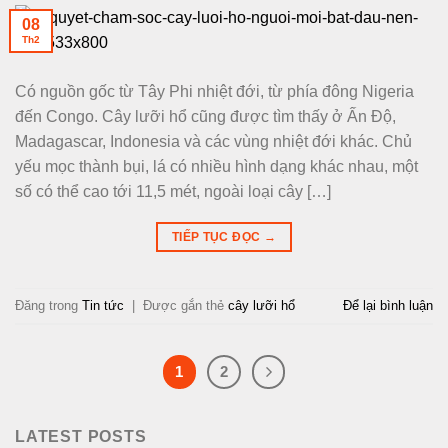
08
Th2
Có nguồn gốc từ Tây Phi nhiệt đới, từ phía đông Nigeria
đến Congo. Cây lưỡi hổ cũng được tìm thấy ở Ấn Độ,
Madagascar, Indonesia và các vùng nhiệt đới khác. Chủ
yếu mọc thành bụi, lá có nhiều hình dạng khác nhau, một
số có thể cao tới 11,5 mét, ngoài loại cây […]
TIẾP TỤC ĐỌC
→
Đăng trong
Tin tức
|
Được gắn thẻ
cây lưỡi hổ
Để lại bình luận
1
2
LATEST POSTS