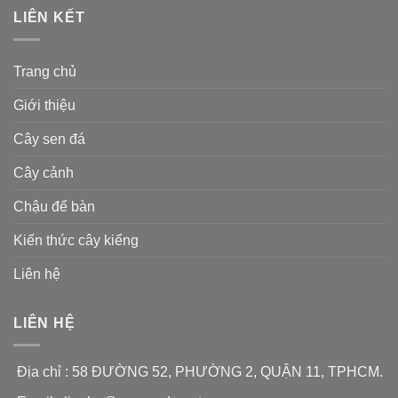
36,000 ₫.
LIÊN KẾT
Trang chủ
Giới thiệu
Cây sen đá
Cây cảnh
Chậu để bàn
Kiến thức cây kiểng
Liên hệ
LIÊN HỆ
Địa chỉ : 58 ĐƯỜNG 52, PHƯỜNG 2, QUẬN 11, TPHCM.