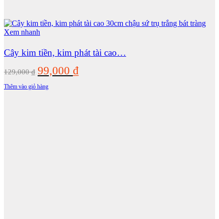
Xem nhanh
Cây kim tiền, kim phát tài cao…
Giá
Giá
99,000
₫
129,000
₫
gốc
hiện
Thêm vào giỏ hàng
là:
tại
129,000 ₫.
là:
99,000 ₫.