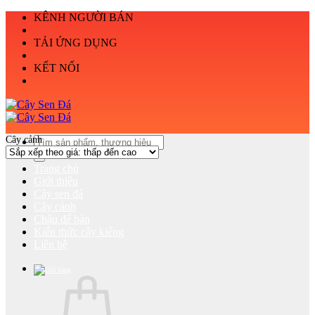
Bỏ
KÊNH NGƯỜI BÁN
qua
nội
TẢI ỨNG DỤNG
dung
KẾT NỐI
Cây cảnh
Tìm
kiếm:
Trang chủ
Giới thiệu
Cây sen đá
Cây cảnh
Chậu để bàn
Kiến thức cây kiểng
Liên hệ