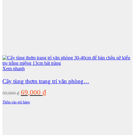
Xem nhanh
Cây tùng thơm trang trí văn phòng…
Giá
Giá
69,000
₫
99,000
₫
gốc
hiện
Thêm vào giỏ hàng
là:
tại
99,000 ₫.
là:
69,000 ₫.