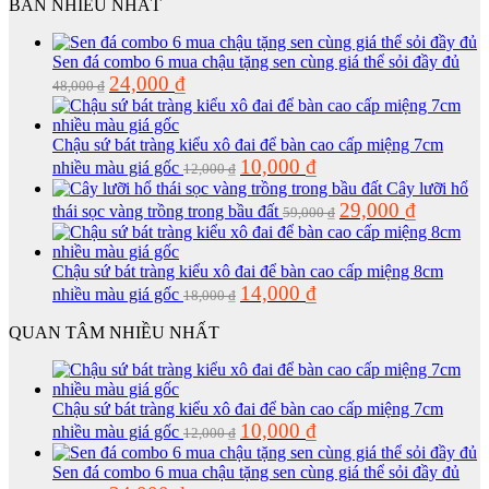
là:
tại
BÁN NHIỀU NHẤT
32,000 ₫.
là:
16,000 ₫.
Sen đá combo 6 mua chậu tặng sen cùng giá thể sỏi đầy đủ
Giá
Giá
24,000
₫
48,000
₫
gốc
hiện
là:
tại
48,000 ₫.
là:
Chậu sứ bát tràng kiểu xô đai để bàn cao cấp miệng 7cm
24,000 ₫.
Giá
Giá
10,000
₫
nhiều màu giá gốc
12,000
₫
gốc
hiện
Cây lưỡi hổ
là:
tại
Giá
Giá
29,000
₫
thái sọc vàng trồng trong bầu đất
59,000
₫
12,000 ₫.
là:
gốc
hiện
10,000 ₫.
là:
tại
59,000 ₫.
là:
Chậu sứ bát tràng kiểu xô đai để bàn cao cấp miệng 8cm
29,000 ₫.
Giá
Giá
14,000
₫
nhiều màu giá gốc
18,000
₫
gốc
hiện
là:
tại
QUAN TÂM NHIỀU NHẤT
18,000 ₫.
là:
14,000 ₫.
Chậu sứ bát tràng kiểu xô đai để bàn cao cấp miệng 7cm
Giá
Giá
10,000
₫
nhiều màu giá gốc
12,000
₫
gốc
hiện
là:
tại
Sen đá combo 6 mua chậu tặng sen cùng giá thể sỏi đầy đủ
12,000 ₫.
là: