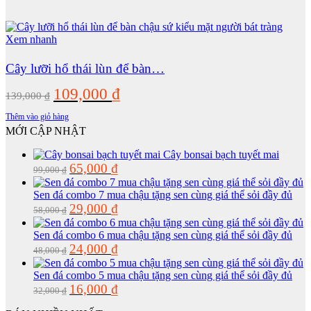
Xem nhanh
Cây lưỡi hổ thái lùn để bàn…
Giá
Giá
109,000
₫
139,000
₫
gốc
hiện
Thêm vào giỏ hàng
là:
tại
MỚI CẬP NHẬT
139,000 ₫.
là:
Cây bonsai bạch tuyết mai
Giá
Giá
65,000
₫
109,000 ₫.
99,000
₫
gốc
hiện
là:
tại
Sen đá combo 7 mua chậu tặng sen cùng giá thể sỏi đầy đủ
99,000 ₫.
là:
Giá
Giá
29,000
₫
58,000
₫
65,000 ₫.
gốc
hiện
là:
tại
Sen đá combo 6 mua chậu tặng sen cùng giá thể sỏi đầy đủ
58,000 ₫.
là:
Giá
Giá
24,000
₫
48,000
₫
29,000 ₫.
gốc
hiện
là:
tại
Sen đá combo 5 mua chậu tặng sen cùng giá thể sỏi đầy đủ
48,000 ₫.
là:
Giá
Giá
16,000
₫
32,000
₫
24,000 ₫.
gốc
hiện