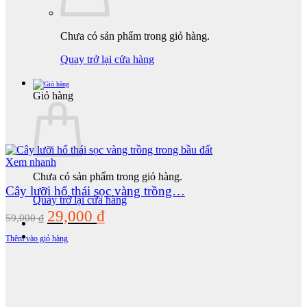
Chưa có sản phẩm trong giỏ hàng.
Quay trở lại cửa hàng
Giỏ hàng
Xem nhanh
Chưa có sản phẩm trong giỏ hàng.
Cây lưỡi hổ thái sọc vàng trồng…
Quay trở lại cửa hàng
Giá
Giá
29,000
₫
59,000
₫
gốc
hiện
Thêm vào giỏ hàng
là:
tại
59,000 ₫.
là:
29,000 ₫.