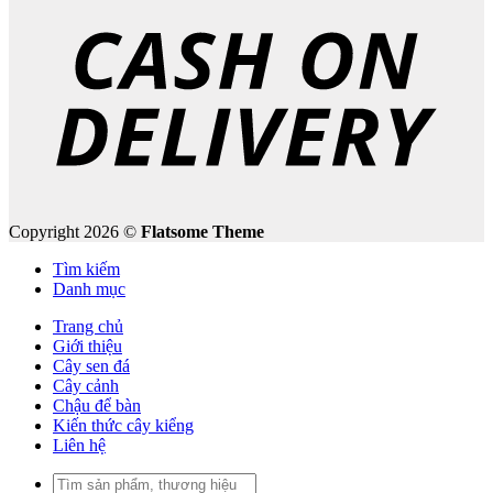
Copyright 2026 ©
Flatsome Theme
Tìm kiếm
Danh mục
Trang chủ
Giới thiệu
Cây sen đá
Cây cảnh
Chậu để bàn
Kiến thức cây kiểng
Liên hệ
Tìm