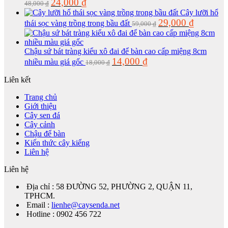
Giá
Giá
24,000
₫
48,000
₫
10,000 ₫.
gốc
hiện
Cây lưỡi hổ
là:
tại
Giá
Giá
29,000
₫
thái sọc vàng trồng trong bầu đất
59,000
₫
48,000 ₫.
là:
gốc
hiện
24,000 ₫.
là:
tại
59,000 ₫.
là:
Chậu sứ bát tràng kiểu xô đai để bàn cao cấp miệng 8cm
29,000 ₫.
Giá
Giá
14,000
₫
nhiều màu giá gốc
18,000
₫
gốc
hiện
là:
tại
Liên kết
18,000 ₫.
là:
14,000 ₫.
Trang chủ
Giới thiệu
Cây sen đá
Cây cảnh
Chậu để bàn
Kiến thức cây kiểng
Liên hệ
Liên hệ
Địa chỉ : 58 ĐƯỜNG 52, PHƯỜNG 2, QUẬN 11,
TPHCM.
Email :
lienhe@caysenda.net
Hotline : 0902 456 722