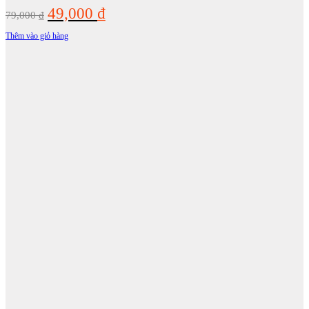
Giá
Giá
49,000
₫
79,000
₫
gốc
hiện
Thêm vào giỏ hàng
là:
tại
79,000 ₫.
là:
49,000 ₫.