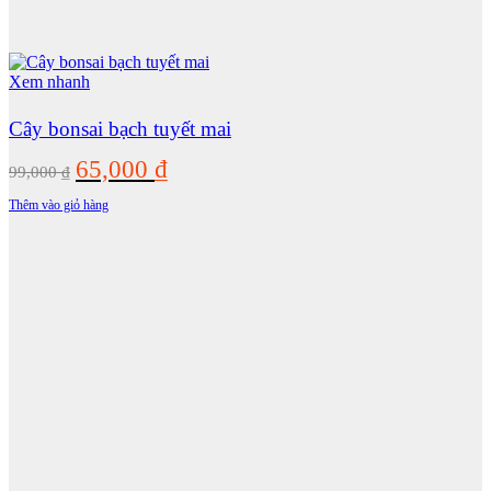
Xem nhanh
Cây bonsai bạch tuyết mai
Giá
Giá
65,000
₫
99,000
₫
gốc
hiện
Thêm vào giỏ hàng
là:
tại
99,000 ₫.
là:
65,000 ₫.