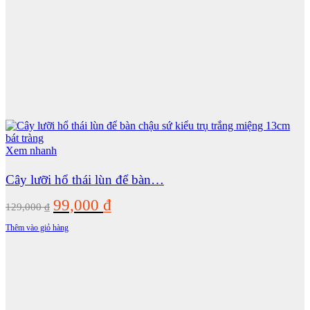
Xem nhanh
Cây lưỡi hổ thái lùn để bàn…
Giá
Giá
99,000
₫
129,000
₫
gốc
hiện
Thêm vào giỏ hàng
là:
tại
129,000 ₫.
là:
99,000 ₫.