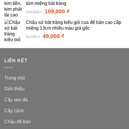
túm miệng bát tràng
42,000 ₫.
là:
36,000 ₫.
Giá
Giá
109,000
₫
139,000
₫
gốc
hiện
Chậu sứ bát tràng kiểu giỏ cua để bàn cao cấp
là:
tại
miệng 13cm nhiều màu giá gốc
139,000 ₫.
là:
109,000 ₫.
Giá
Giá
49,000
₫
55,000
₫
gốc
hiện
là:
tại
55,000 ₫.
là:
49,000 ₫.
LIÊN KẾT
Trang chủ
Giới thiệu
Cây sen đá
Cây cảnh
Chậu để bàn