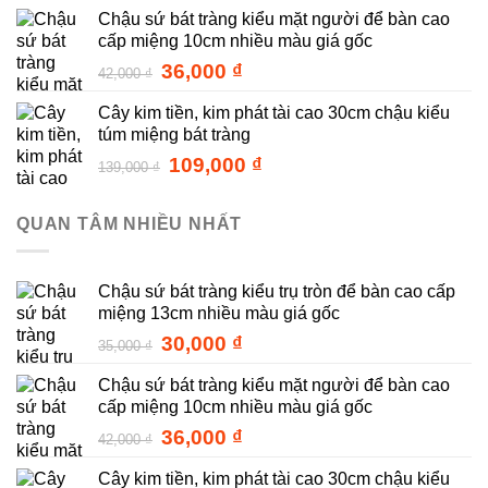
Chậu sứ bát tràng kiểu mặt người để bàn cao
là:
tại
cấp miệng 10cm nhiều màu giá gốc
35,000 ₫.
là:
30,000 ₫.
Giá
Giá
36,000
₫
42,000
₫
gốc
hiện
Cây kim tiền, kim phát tài cao 30cm chậu kiểu
là:
tại
túm miệng bát tràng
42,000 ₫.
là:
36,000 ₫.
Giá
Giá
109,000
₫
139,000
₫
gốc
hiện
là:
tại
QUAN TÂM NHIỀU NHẤT
139,000 ₫.
là:
109,000 ₫.
Chậu sứ bát tràng kiểu trụ tròn để bàn cao cấp
miệng 13cm nhiều màu giá gốc
Giá
Giá
30,000
₫
35,000
₫
gốc
hiện
Chậu sứ bát tràng kiểu mặt người để bàn cao
là:
tại
cấp miệng 10cm nhiều màu giá gốc
35,000 ₫.
là:
30,000 ₫.
Giá
Giá
36,000
₫
42,000
₫
gốc
hiện
Cây kim tiền, kim phát tài cao 30cm chậu kiểu
là:
tại