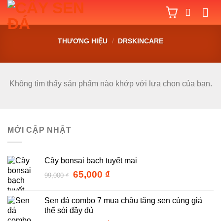
Bỏ
qua
nội
THƯƠNG HIỆU
/
DRSKINCARE
dung
Không tìm thấy sản phẩm nào khớp với lựa chọn của bạn.
MỚI CẬP NHẬT
Cây bonsai bạch tuyết mai
Giá
Giá
65,000
₫
99,000
₫
gốc
hiện
là:
tại
Sen đá combo 7 mua chậu tặng sen cùng giá
99,000 ₫.
là:
thể sỏi đầy đủ
65,000 ₫.