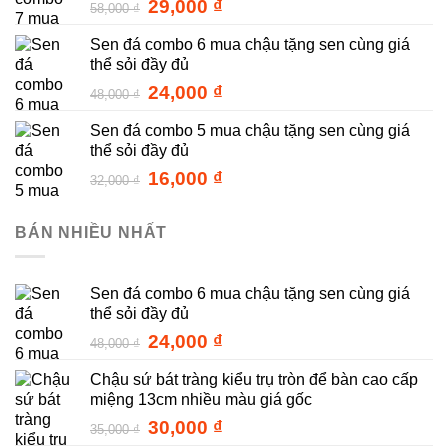
Giá
Giá
29,000
₫
58,000
₫
gốc
hiện
Sen đá combo 6 mua chậu tặng sen cùng giá
là:
tại
thể sỏi đầy đủ
58,000 ₫.
là:
29,000 ₫.
Giá
Giá
24,000
₫
48,000
₫
gốc
hiện
Sen đá combo 5 mua chậu tặng sen cùng giá
là:
tại
thể sỏi đầy đủ
48,000 ₫.
là:
24,000 ₫.
Giá
Giá
16,000
₫
32,000
₫
gốc
hiện
là:
tại
BÁN NHIỀU NHẤT
32,000 ₫.
là:
16,000 ₫.
Sen đá combo 6 mua chậu tặng sen cùng giá
thể sỏi đầy đủ
Giá
Giá
24,000
₫
48,000
₫
gốc
hiện
Chậu sứ bát tràng kiểu trụ tròn để bàn cao cấp
là:
tại
miệng 13cm nhiều màu giá gốc
48,000 ₫.
là:
24,000 ₫.
Giá
Giá
30,000
₫
35,000
₫
gốc
hiện