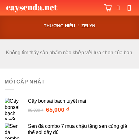
Bỏ
qua
nội
THƯƠNG HIỆU
/
ZELYN
dung
Không tìm thấy sản phẩm nào khớp với lựa chọn của bạn.
MỚI CẬP NHẬT
Cây bonsai bạch tuyết mai
Giá
Giá
65,000
₫
99,000
₫
gốc
hiện
là:
tại
Sen đá combo 7 mua chậu tặng sen cùng giá
99,000 ₫.
là:
thể sỏi đầy đủ
65,000 ₫.