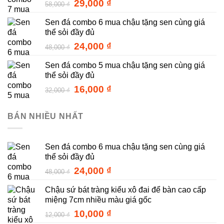
Giá
Giá
29,000
₫
58,000
₫
gốc
hiện
Sen đá combo 6 mua chậu tặng sen cùng giá
là:
tại
thể sỏi đầy đủ
58,000 ₫.
là:
29,000 ₫.
Giá
Giá
24,000
₫
48,000
₫
gốc
hiện
Sen đá combo 5 mua chậu tặng sen cùng giá
là:
tại
thể sỏi đầy đủ
48,000 ₫.
là:
24,000 ₫.
Giá
Giá
16,000
₫
32,000
₫
gốc
hiện
là:
tại
BÁN NHIỀU NHẤT
32,000 ₫.
là:
16,000 ₫.
Sen đá combo 6 mua chậu tặng sen cùng giá
thể sỏi đầy đủ
Giá
Giá
24,000
₫
48,000
₫
gốc
hiện
Chậu sứ bát tràng kiểu xô đai để bàn cao cấp
là:
tại
miệng 7cm nhiều màu giá gốc
48,000 ₫.
là:
24,000 ₫.
Giá
Giá
10,000
₫
12,000
₫
gốc
hiện