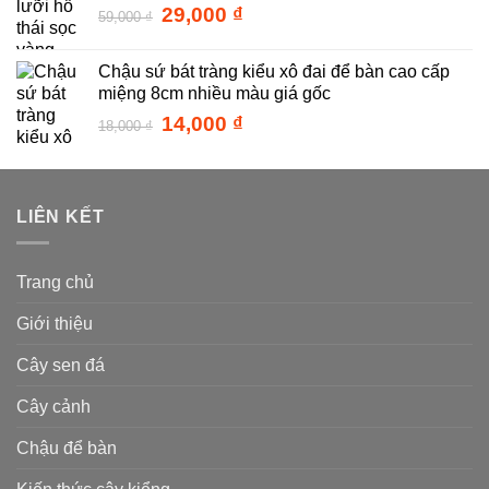
48,000 ₫.
là:
Giá
Giá
29,000
₫
59,000
₫
24,000 ₫.
gốc
hiện
là:
tại
Chậu sứ bát tràng kiểu xô đai để bàn cao cấp
59,000 ₫.
là:
miệng 8cm nhiều màu giá gốc
29,000 ₫.
Giá
Giá
14,000
₫
18,000
₫
gốc
hiện
là:
tại
18,000 ₫.
là:
14,000 ₫.
LIÊN KẾT
Trang chủ
Giới thiệu
Cây sen đá
Cây cảnh
Chậu để bàn