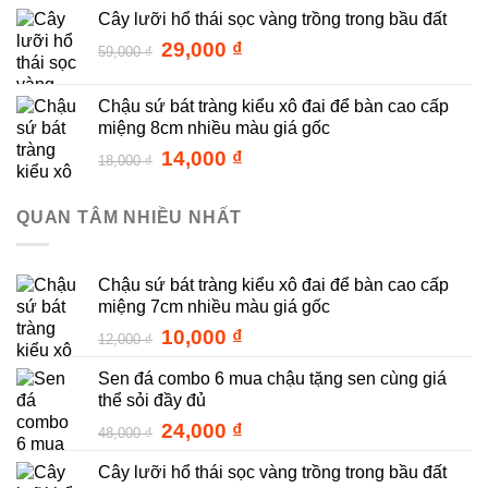
Cây lưỡi hổ thái sọc vàng trồng trong bầu đất
là:
tại
12,000 ₫.
là:
Giá
Giá
29,000
₫
59,000
₫
10,000 ₫.
gốc
hiện
là:
tại
Chậu sứ bát tràng kiểu xô đai để bàn cao cấp
59,000 ₫.
là:
miệng 8cm nhiều màu giá gốc
29,000 ₫.
Giá
Giá
14,000
₫
18,000
₫
gốc
hiện
là:
tại
QUAN TÂM NHIỀU NHẤT
18,000 ₫.
là:
14,000 ₫.
Chậu sứ bát tràng kiểu xô đai để bàn cao cấp
miệng 7cm nhiều màu giá gốc
Giá
Giá
10,000
₫
12,000
₫
gốc
hiện
Sen đá combo 6 mua chậu tặng sen cùng giá
là:
tại
thể sỏi đầy đủ
12,000 ₫.
là:
10,000 ₫.
Giá
Giá
24,000
₫
48,000
₫
gốc
hiện
Cây lưỡi hổ thái sọc vàng trồng trong bầu đất
là:
tại