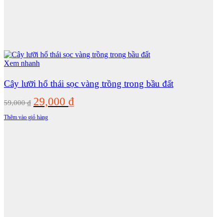
Xem nhanh
Cây lưỡi hổ thái sọc vàng trồng trong bầu đất
Giá
Giá
29,000
₫
59,000
₫
gốc
hiện
Thêm vào giỏ hàng
là:
tại
59,000 ₫.
là:
29,000 ₫.