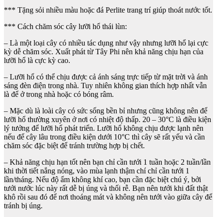
lượng
*** Tặng sỏi nhiều màu hoặc đá Perlite trang trí giúp thoát nước tốt.
*** Cách chăm sóc cây lưỡi hổ thái lùn:
– Là một loại cây có nhiều tác dụng như vậy nhưng lưỡi hổ lại cực
kỳ dễ chăm sóc. Xuất phát từ Tây Phi nên khả năng chịu hạn của
lưỡi hổ là cực kỳ cao.
– Lưỡi hổ có thể chịu được cả ánh sáng trực tiếp từ mặt trời và ánh
sáng đèn điện trong nhà. Tuy nhiên không gian thích hợp nhất vẫn
là để ở trong nhà hoặc có bóng râm.
– Mặc dù là loài cây có sức sống bền bỉ nhưng cũng không nên để
lưỡi hổ thường xuyên ở nơi có nhiệt độ thấp. 20 – 30°C là điều kiện
lý tưởng để lưỡi hổ phát triển. Lưỡi hổ không chịu được lạnh nên
nếu để cây lâu trong điều kiện dưới 10°C thì cây sẽ rất yếu và cần
chăm sóc đặc biệt để tránh trường hợp bị chết.
– Khả năng chịu hạn tốt nên bạn chỉ cần tưới 1 tuần hoặc 2 tuần/lần
khi thời tiết nắng nóng, vào mùa lạnh thậm chí chỉ cần tưới 1
lần/tháng. Nếu độ ẩm không khí cao, bạn cần đặc biệt chú ý, bởi
tưới nước lúc này rất dễ bị úng và thối rễ. Bạn nên tưới khi đất thật
khô rồi sau đó để nơi thoáng mát và không nên tưới vào giữa cây để
tránh bị úng.