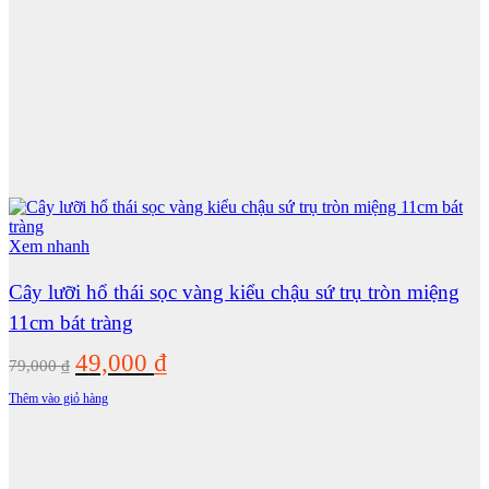
Xem nhanh
Cây lưỡi hổ thái sọc vàng kiểu chậu sứ trụ tròn miệng
11cm bát tràng
Giá
Giá
49,000
₫
79,000
₫
gốc
hiện
Thêm vào giỏ hàng
là:
tại
79,000 ₫.
là:
49,000 ₫.