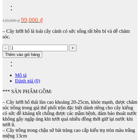
Giá
Giá
99,000
₫
129,000
₫
gốc
hiện
là:
tại
– Cây lưỡi hổ là loài cây cảnh có sức sống rất bền bỉ và dễ chăm
129,000 ₫.
là:
sóc.
99,000 ₫.
Cây
lưỡi
Thêm vào giỏ hàng
hổ
thái
lùn
để
Mô tả
bàn
Đánh giá (0)
chậu
*** SẢN PHẨM GỒM:
sứ
kiểu
– Cây lưỡi hổ thái lùn cao khoảng 20-25cm, khỏe mạnh, được chăm
trụ
sóc trồng trong giá thể phối trộn đặc biệt dành riêng cho cây kiểng
trắng
có sức đề kháng tốt chống được các mầm bệnh, đảm bảo thoát nước
miệng
không gây ngập úng khi tưới quá nhiều đồng thời giữ lại nước khi
13cm
tưới ít.
bát
– Cây trồng trong chậu sứ bát tràng cao cấp kiểu trụ tròn màu trắng
tràng
miệng 13cm
số