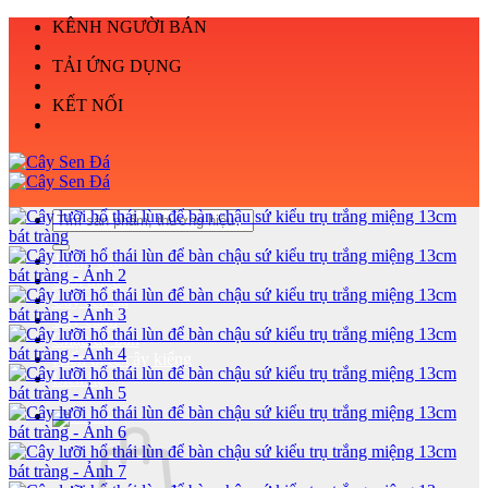
Bỏ
KÊNH NGƯỜI BÁN
qua
nội
TẢI ỨNG DỤNG
dung
KẾT NỐI
Tìm
kiếm:
Trang chủ
Giới thiệu
Cây sen đá
Cây cảnh
Chậu để bàn
Kiến thức cây kiểng
Liên hệ