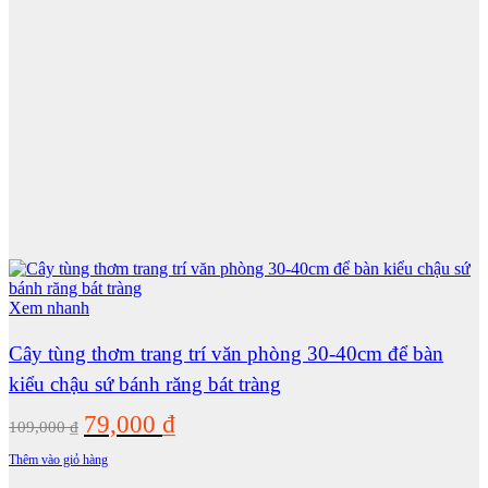
Xem nhanh
Cây tùng thơm trang trí văn phòng 30-40cm để bàn
kiểu chậu sứ bánh răng bát tràng
Giá
Giá
79,000
₫
109,000
₫
gốc
hiện
Thêm vào giỏ hàng
là:
tại