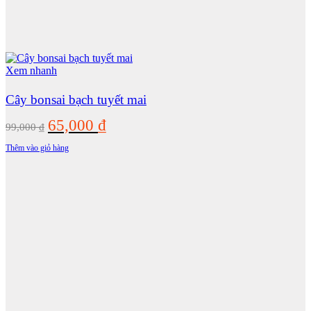
Xem nhanh
Cây bonsai bạch tuyết mai
Giá
Giá
65,000
₫
99,000
₫
gốc
hiện
Thêm vào giỏ hàng
là:
tại
99,000 ₫.
là:
65,000 ₫.