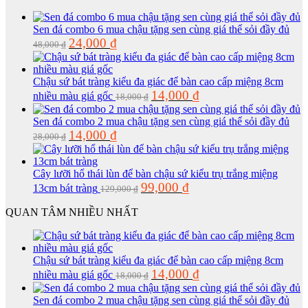
32,000 ₫.
là:
16,000 ₫.
Sen đá combo 6 mua chậu tặng sen cùng giá thể sỏi đầy đủ
Giá
Giá
24,000
₫
48,000
₫
gốc
hiện
là:
tại
48,000 ₫.
là:
Chậu sứ bát tràng kiểu đa giác để bàn cao cấp miệng 8cm
24,000 ₫.
Giá
Giá
14,000
₫
nhiều màu giá gốc
18,000
₫
gốc
hiện
là:
tại
Sen đá combo 2 mua chậu tặng sen cùng giá thể sỏi đầy đủ
18,000 ₫.
là:
Giá
Giá
14,000
₫
28,000
₫
14,000 ₫.
gốc
hiện
là:
tại
28,000 ₫.
là:
Cây lưỡi hổ thái lùn để bàn chậu sứ kiểu trụ trắng miệng
14,000 ₫.
Giá
Giá
99,000
₫
13cm bát tràng
129,000
₫
gốc
hiện
là:
tại
QUAN TÂM NHIỀU NHẤT
129,000 ₫.
là:
99,000 ₫.
Chậu sứ bát tràng kiểu đa giác để bàn cao cấp miệng 8cm
Giá
Giá
14,000
₫
nhiều màu giá gốc
18,000
₫
gốc
hiện
là:
tại
Sen đá combo 2 mua chậu tặng sen cùng giá thể sỏi đầy đủ