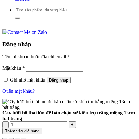
Tìm
kiếm:
.
Đăng nhập
Bắt
Tên tài khoản hoặc địa chỉ email
*
buộc
Bắt
Mật khẩu
*
buộc
Ghi nhớ mật khẩu
Đăng nhập
Quên mật khẩu?
Cây lưỡi hổ thái lùn để bàn chậu sứ kiểu trụ trắng miệng 13cm
bát tràng
Cây
lưỡi
Thêm vào giỏ hàng
hổ