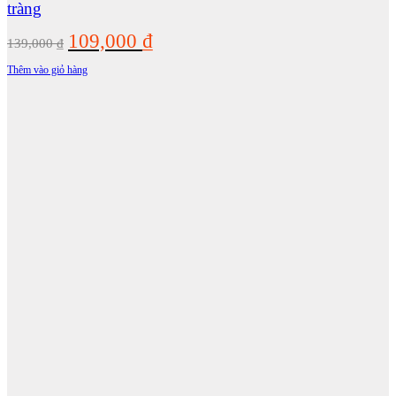
tràng
Giá
Giá
109,000
₫
139,000
₫
gốc
hiện
Thêm vào giỏ hàng
là:
tại
139,000 ₫.
là:
109,000 ₫.