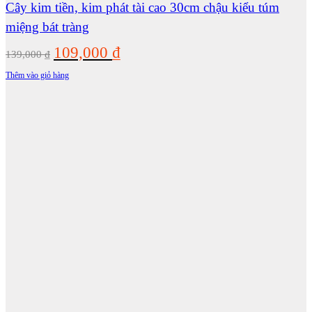
Cây kim tiền, kim phát tài cao 30cm chậu kiểu túm
miệng bát tràng
Giá
Giá
109,000
₫
139,000
₫
gốc
hiện
Thêm vào giỏ hàng
là:
tại
139,000 ₫.
là:
109,000 ₫.