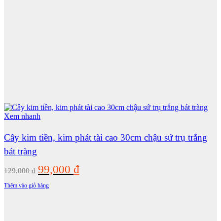
Xem nhanh
Cây kim tiền, kim phát tài cao 30cm chậu sứ trụ trắng
bát tràng
Giá
Giá
99,000
₫
129,000
₫
gốc
hiện
Thêm vào giỏ hàng
là:
tại
129,000 ₫.
là: