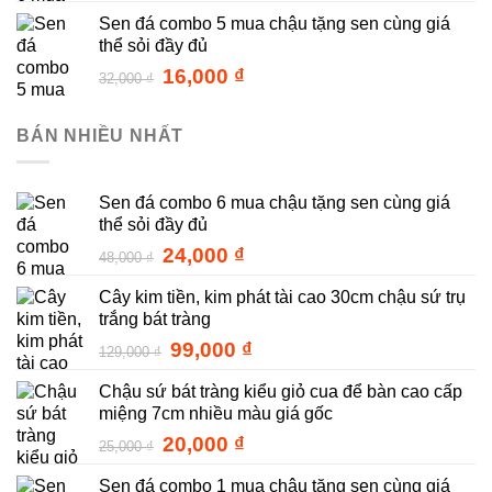
gốc
hiện
Sen đá combo 5 mua chậu tặng sen cùng giá
là:
tại
thể sỏi đầy đủ
48,000 ₫.
là:
24,000 ₫.
Giá
Giá
16,000
₫
32,000
₫
gốc
hiện
là:
tại
BÁN NHIỀU NHẤT
32,000 ₫.
là:
16,000 ₫.
Sen đá combo 6 mua chậu tặng sen cùng giá
thể sỏi đầy đủ
Giá
Giá
24,000
₫
48,000
₫
gốc
hiện
Cây kim tiền, kim phát tài cao 30cm chậu sứ trụ
là:
tại
trắng bát tràng
48,000 ₫.
là:
24,000 ₫.
Giá
Giá
99,000
₫
129,000
₫
gốc
hiện
Chậu sứ bát tràng kiểu giỏ cua để bàn cao cấp
là:
tại
miệng 7cm nhiều màu giá gốc
129,000 ₫.
là:
99,000 ₫.
Giá
Giá
20,000
₫
25,000
₫
gốc
hiện
Sen đá combo 1 mua chậu tặng sen cùng giá
là:
tại