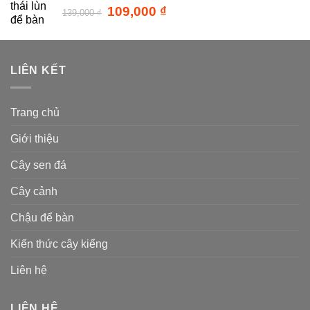
9,000 ₫.
Giá
Giá
109,000
₫
139,000
₫
gốc
hiện
là:
tại
139,000 ₫.
là:
109,000 ₫.
LIÊN KẾT
Trang chủ
Giới thiệu
Cây sen đá
Cây cảnh
Chậu để bàn
Kiến thức cây kiểng
Liên hệ
LIÊN HỆ