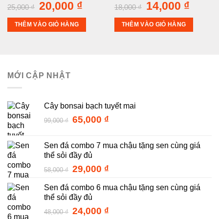
Giá
20,000
₫
Giá
Giá
14,000
₫
Giá
25,000
₫
18,000
₫
gốc
hiện
gốc
hiện
là:
tại
là:
tại
THÊM VÀO GIỎ HÀNG
THÊM VÀO GIỎ HÀNG
25,000 ₫.
là:
18,000 ₫.
là:
20,000 ₫.
14,000
MỚI CẬP NHẬT
Cây bonsai bạch tuyết mai
Giá
Giá
65,000
₫
99,000
₫
gốc
hiện
là:
tại
Sen đá combo 7 mua chậu tặng sen cùng giá
99,000 ₫.
là:
thể sỏi đầy đủ
65,000 ₫.
Giá
Giá
29,000
₫
58,000
₫
gốc
hiện
Sen đá combo 6 mua chậu tặng sen cùng giá
là:
tại
thể sỏi đầy đủ
58,000 ₫.
là:
29,000 ₫.
Giá
Giá
24,000
₫
48,000
₫