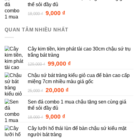
thể sỏi đầy đủ
25,000 ₫.
là:
20,000 ₫.
Giá
Giá
9,000
₫
18,000
₫
gốc
hiện
là:
tại
QUAN TÂM NHIỀU NHẤT
18,000 ₫.
là:
9,000 ₫.
Cây kim tiền, kim phát tài cao 30cm chậu sứ trụ
trắng bát tràng
Giá
Giá
99,000
₫
129,000
₫
gốc
hiện
Chậu sứ bát tràng kiểu giỏ cua để bàn cao cấp
là:
tại
miệng 7cm nhiều màu giá gốc
129,000 ₫.
là:
99,000 ₫.
Giá
Giá
20,000
₫
25,000
₫
gốc
hiện
Sen đá combo 1 mua chậu tặng sen cùng giá
là:
tại
thể sỏi đầy đủ
25,000 ₫.
là:
20,000 ₫.
Giá
Giá
9,000
₫
18,000
₫
gốc
hiện
Cây lưỡi hổ thái lùn để bàn chậu sứ kiểu mặt
là:
tại
người bát tràng
18,000 ₫.
là: