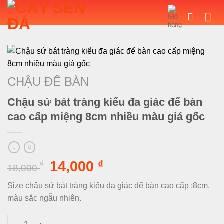
Bỏ
qua
nội
dung
CHẬU ĐỂ BÀN
Chậu sứ bát tràng kiểu đa giác để bàn
cao cấp miệng 8cm nhiều màu giá gốc
Giá
Giá
14,000
₫
₫
18,000
gốc
hiện
Size chậu sứ bát tràng kiểu đa giác để bàn cao cấp :8cm,
là:
tại
màu sắc ngẫu nhiên.
18,000 ₫.
là:
14,000 ₫.
Chậu sứ bát tràng kiểu đa giác để bàn cao cấp miệng 8cm nhi