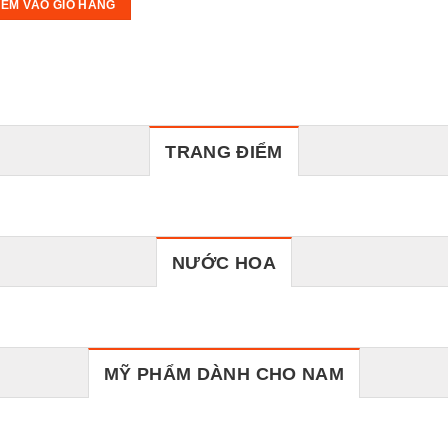
109,000 ₫.
ÊM VÀO GIỎ HÀNG
109,000 ₫.
là:
79,000 ₫.
TRANG ĐIỂM
NƯỚC HOA
MỸ PHẨM DÀNH CHO NAM