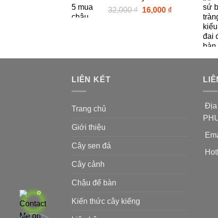
24,000 ₫.
Giá
Giá
32,000
₫
16,000
₫
gốc
hiện
là:
tại
32,000 ₫.
là:
16,000 ₫.
LIÊN KẾT
LIÊ
Địa
Trang chủ
PHƯ
Giới thiệu
Ema
Cây sen đá
Hotl
Cây cảnh
Chậu để bàn
Kiến thức cây kiểng