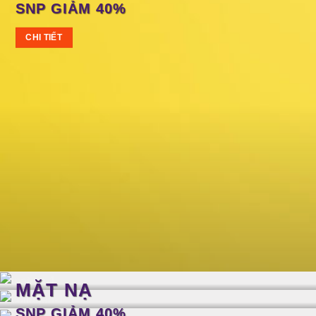
SNP GIẢM 40%
CHI TIẾT
MẶT NẠ
SNP GIẢM 40%