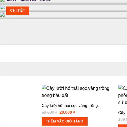
CHI TIẾT
Cây lưỡi hổ thái sọc vàng trồng…
Giá
Giá
59,000
₫
29,000
₫
Cây 
gốc
hiện
109
là:
tại
THÊM VÀO GIỎ HÀNG
59,000 ₫.
là: