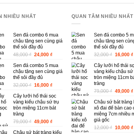
N NHIỀU NHẤT
QUAN TÂM NHIỀU NHẤT
Sen đá combo 6 mua
Sen đá combo 5 
chậu tặng sen cùng giá
chậu tặng sen cùn
thể sỏi đầy đủ
thể sỏi đầy đủ
Giá
Giá
Giá
48,000
₫
24,000
₫
32,000
₫
16,000
₫
gốc
hiện
gốc
Sen đá combo 5 mua
Cây lưỡi hổ thái s
là:
tại
là:
chậu tặng sen cùng giá
vàng kiểu chậu sứ 
48,000 ₫.
là:
32,000 ₫.
thể sỏi đầy đủ
tròn miệng 11cm b
24,000 ₫.
tràng
Giá
Giá
32,000
₫
16,000
₫
Giá
gốc
hiện
79,000
₫
49,000
₫
Cây lưỡi hổ thái sọc
gốc
là:
tại
vàng kiểu chậu sứ trụ
Chậu sứ bát tràng 
là:
32,000 ₫.
là:
tròn miệng 11cm bát
xô đai để bàn cao 
79,000 ₫.
16,000 ₫.
tràng
miệng 7cm nhiều 
giá gốc
Giá
Giá
79,000
₫
49,000
₫
Giá
gốc
hiện
12,000
₫
10,000
₫
Chậu sứ bát tràng kiểu
gốc
là:
tại