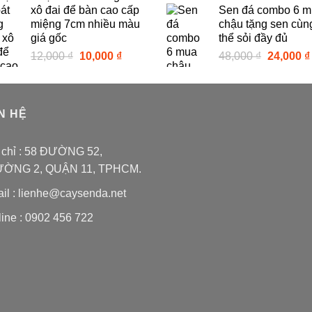
xô đai để bàn cao cấp
Sen đá combo 6 
là:
79,000 ₫.
là:
miệng 7cm nhiều màu
chậu tặng sen cùn
12,000 ₫.
49,000 ₫.
giá gốc
thể sỏi đầy đủ
Giá
Giá
Giá
12,000
₫
10,000
₫
48,000
₫
24,000
₫
gốc
hiện
gốc
là:
tại
là:
12,000 ₫.
là:
48,000 ₫.
N HỆ
10,000 ₫.
 chỉ : 58 ĐƯỜNG 52,
ỜNG 2, QUẬN 11, TPHCM.
il :
lienhe@caysenda.net
ine : 0902 456 722