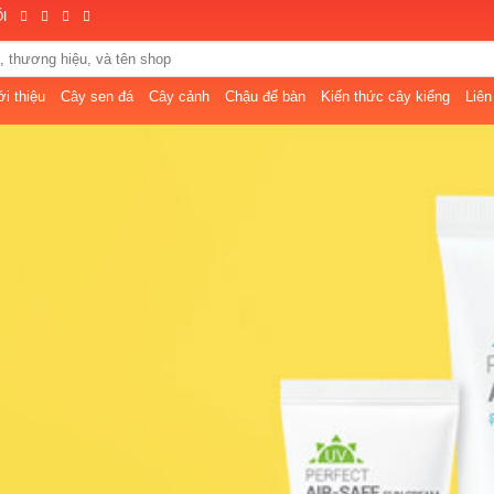
I
ới thiệu
Cây sen đá
Cây cảnh
Chậu để bàn
Kiến thức cây kiểng
Liên