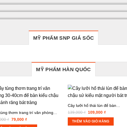
MỸ PHẨM SNP GIÁ SỐC
MỸ PHẨM HÀN QUỐC
Cây lưỡi hổ thái lùn để bàn…
Giá
Giá
139,000
₫
109,000
₫
tùng thơm trang trí văn phòng…
gốc
hiện
Giá
Giá
,000
₫
79,000
₫
là:
tại
THÊM VÀO GIỎ HÀNG
gốc
hiện
139,000 ₫.
là:
là:
tại