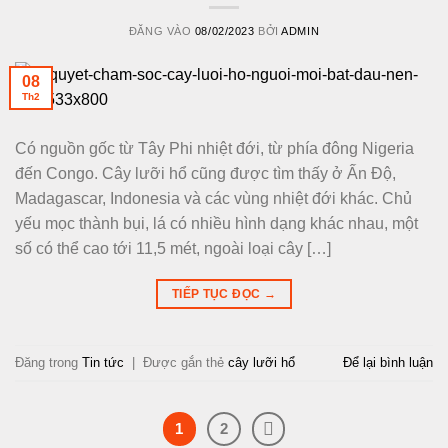
ĐĂNG VÀO
08/02/2023
BỞI
ADMIN
08
Th2
Có nguồn gốc từ Tây Phi nhiệt đới, từ phía đông Nigeria
đến Congo. Cây lưỡi hổ cũng được tìm thấy ở Ấn Độ,
Madagascar, Indonesia và các vùng nhiệt đới khác. Chủ
yếu mọc thành bụi, lá có nhiều hình dạng khác nhau, một
số có thể cao tới 11,5 mét, ngoài loại cây […]
TIẾP TỤC ĐỌC
→
Đăng trong
Tin tức
|
Được gắn thẻ
cây lưỡi hổ
Để lại bình luận
1
2