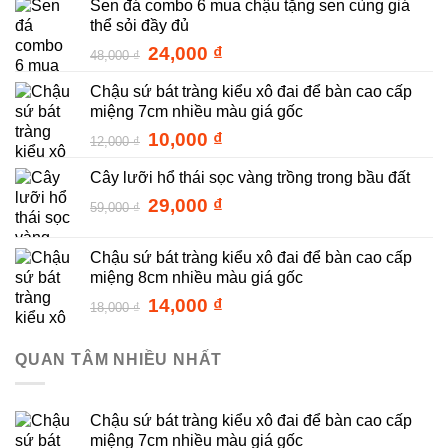
Sen đá combo 6 mua chậu tặng sen cùng giá
thể sỏi đầy đủ
Giá
Giá
24,000
₫
48,000
₫
gốc
hiện
Chậu sứ bát tràng kiểu xô đai để bàn cao cấp
là:
tại
miệng 7cm nhiều màu giá gốc
48,000 ₫.
là:
24,000 ₫.
Giá
Giá
10,000
₫
12,000
₫
gốc
hiện
Cây lưỡi hổ thái sọc vàng trồng trong bầu đất
là:
tại
12,000 ₫.
là:
Giá
Giá
29,000
₫
59,000
₫
10,000 ₫.
gốc
hiện
là:
tại
Chậu sứ bát tràng kiểu xô đai để bàn cao cấp
59,000 ₫.
là:
miệng 8cm nhiều màu giá gốc
29,000 ₫.
Giá
Giá
14,000
₫
18,000
₫
gốc
hiện
là:
tại
QUAN TÂM NHIỀU NHẤT
18,000 ₫.
là:
14,000 ₫.
Chậu sứ bát tràng kiểu xô đai để bàn cao cấp
miệng 7cm nhiều màu giá gốc