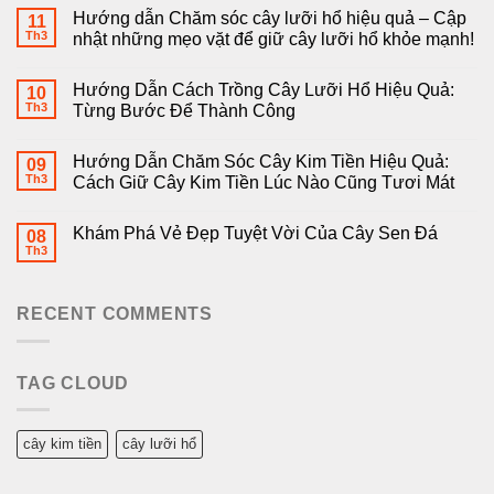
Hướng dẫn Chăm sóc cây lưỡi hổ hiệu quả – Cập
11
Th3
nhật những mẹo vặt để giữ cây lưỡi hổ khỏe mạnh!
Hướng Dẫn Cách Trồng Cây Lưỡi Hổ Hiệu Quả:
10
Th3
Từng Bước Để Thành Công
Hướng Dẫn Chăm Sóc Cây Kim Tiền Hiệu Quả:
09
Th3
Cách Giữ Cây Kim Tiền Lúc Nào Cũng Tươi Mát
Khám Phá Vẻ Đẹp Tuyệt Vời Của Cây Sen Đá
08
Th3
RECENT COMMENTS
TAG CLOUD
cây kim tiền
cây lưỡi hổ