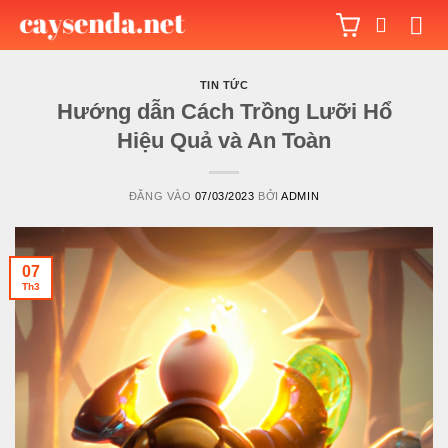
Bỏ
qua
nội
dung
TIN TỨC
Hướng dẫn Cách Trồng Lưỡi Hổ
Hiệu Quả và An Toàn
ĐĂNG VÀO
07/03/2023
BỞI
ADMIN
07
Th3