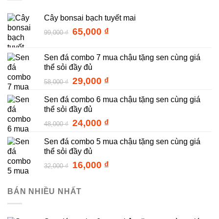
Cây bonsai bạch tuyết mai
Giá
Giá
65,000
₫
99,000
₫
gốc
hiện
là:
tại
Sen đá combo 7 mua chậu tặng sen cùng giá
99,000 ₫.
là:
thể sỏi đầy đủ
65,000 ₫.
Giá
Giá
29,000
₫
58,000
₫
gốc
hiện
Sen đá combo 6 mua chậu tặng sen cùng giá
là:
tại
thể sỏi đầy đủ
58,000 ₫.
là:
29,000 ₫.
Giá
Giá
24,000
₫
48,000
₫
gốc
hiện
Sen đá combo 5 mua chậu tặng sen cùng giá
là:
tại
thể sỏi đầy đủ
48,000 ₫.
là:
24,000 ₫.
Giá
Giá
16,000
₫
32,000
₫
gốc
hiện
là:
tại
BÁN NHIỀU NHẤT
32,000 ₫.
là:
16,000 ₫.