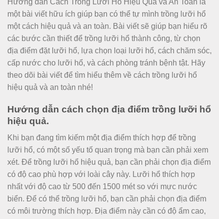
Hướng dẫn Cách Trồng Lưỡi Hổ Hiệu Quả và An Toàn là
một bài viết hữu ích giúp bạn có thể tự mình trồng lưỡi hổ
một cách hiệu quả và an toàn. Bài viết sẽ giúp bạn hiểu rõ
các bước cần thiết để trồng lưỡi hổ thành công, từ chọn
địa điểm đặt lưỡi hổ, lựa chọn loại lưỡi hổ, cách chăm sóc,
cấp nước cho lưỡi hổ, và cách phòng tránh bệnh tật. Hãy
theo dõi bài viết để tìm hiểu thêm về cách trồng lưỡi hổ
hiệu quả và an toàn nhé!
Hướng dẫn cách chọn địa điểm trồng lưỡi hổ
hiệu quả.
Khi bạn đang tìm kiếm một địa điểm thích hợp để trồng
lưỡi hổ, có một số yếu tố quan trọng mà bạn cần phải xem
xét. Để trồng lưỡi hổ hiệu quả, bạn cần phải chọn địa điểm
có độ cao phù hợp với loài cây này. Lưỡi hổ thích hợp
nhất với độ cao từ 500 đến 1500 mét so với mực nước
biển. Để có thể trồng lưỡi hổ, bạn cần phải chọn địa điểm
có môi trường thích hợp. Địa điểm này cần có độ ẩm cao,