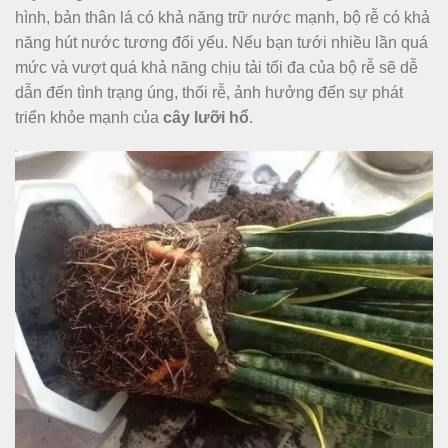
hình, bản thân lá có khả năng trữ nước mạnh, bộ rễ có khả
năng hút nước tương đối yếu. Nếu bạn tưới nhiều lần quá
mức và vượt quá khả năng chịu tải tối đa của bộ rễ sẽ dễ
dẫn đến tình trạng úng, thối rễ, ảnh hưởng đến sự phát
triển khỏe mạnh của
cây lưỡi hổ
.