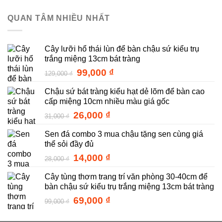
gốc
hiện
là:
tại
QUAN TÂM NHIỀU NHẤT
28,000 ₫.
là:
14,000 ₫.
Cây lưỡi hổ thái lùn để bàn chậu sứ kiểu trụ
trắng miệng 13cm bát tràng
Giá
Giá
99,000
₫
129,000
₫
gốc
hiện
Chậu sứ bát tràng kiểu hạt dẻ lõm để bàn cao
là:
tại
cấp miệng 10cm nhiều màu giá gốc
129,000 ₫.
là:
99,000 ₫.
Giá
Giá
26,000
₫
31,000
₫
gốc
hiện
Sen đá combo 3 mua chậu tặng sen cùng giá
là:
tại
thể sỏi đầy đủ
31,000 ₫.
là:
26,000 ₫.
Giá
Giá
14,000
₫
28,000
₫
gốc
hiện
Cây tùng thơm trang trí văn phòng 30-40cm để
là:
tại
bàn chậu sứ kiểu trụ trắng miệng 13cm bát tràng
28,000 ₫.
là:
14,000 ₫.
Giá
Giá
69,000
₫
99,000
₫
gốc
hiện
là:
tại