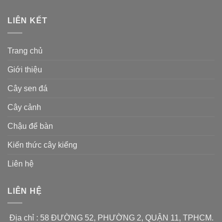
99,000 ₫.
là:
69,000 ₫.
LIÊN KẾT
Trang chủ
Giới thiệu
Cây sen đá
Cây cảnh
Chậu để bàn
Kiến thức cây kiểng
Liên hệ
LIÊN HỆ
Địa chỉ : 58 ĐƯỜNG 52, PHƯỜNG 2, QUẬN 11, TPHCM.