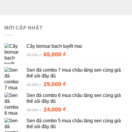
MỚI CẬP NHẬT
Cây bonsai bạch tuyết mai
Giá
Giá
65,000
₫
99,000
₫
gốc
hiện
là:
tại
Sen đá combo 7 mua chậu tặng sen cùng giá
99,000 ₫.
là:
thể sỏi đầy đủ
65,000 ₫.
Giá
Giá
29,000
₫
58,000
₫
gốc
hiện
Sen đá combo 6 mua chậu tặng sen cùng giá
là:
tại
thể sỏi đầy đủ
58,000 ₫.
là:
29,000 ₫.
Giá
Giá
24,000
₫
48,000
₫
gốc
hiện
Sen đá combo 5 mua chậu tặng sen cùng giá
là:
tại
thể sỏi đầy đủ
48,000 ₫.
là: