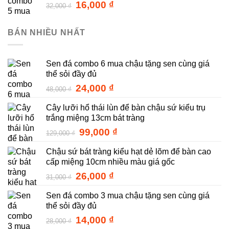
24,000 ₫.
Giá
Giá
16,000
₫
32,000
₫
gốc
hiện
là:
tại
BÁN NHIỀU NHẤT
32,000 ₫.
là:
16,000 ₫.
Sen đá combo 6 mua chậu tặng sen cùng giá
thể sỏi đầy đủ
Giá
Giá
24,000
₫
48,000
₫
gốc
hiện
Cây lưỡi hổ thái lùn để bàn chậu sứ kiểu trụ
là:
tại
trắng miệng 13cm bát tràng
48,000 ₫.
là:
24,000 ₫.
Giá
Giá
99,000
₫
129,000
₫
gốc
hiện
Chậu sứ bát tràng kiểu hạt dẻ lõm để bàn cao
là:
tại
cấp miệng 10cm nhiều màu giá gốc
129,000 ₫.
là:
99,000 ₫.
Giá
Giá
26,000
₫
31,000
₫
gốc
hiện
Sen đá combo 3 mua chậu tặng sen cùng giá
là:
tại
thể sỏi đầy đủ
31,000 ₫.
là:
26,000 ₫.
Giá
Giá
14,000
₫
28,000
₫