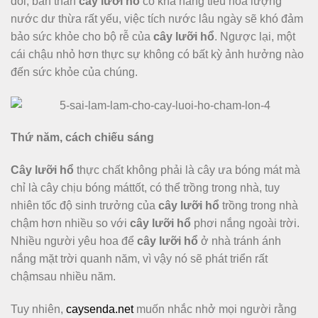
đôi, bản thân
cây lưỡi hổ
có khả năng tiêu hóa lượng
nước dư thừa rất yếu, việc tích nước lâu ngày sẽ khó đảm
bảo sức khỏe cho bộ rễ của
cây lưỡi hổ
. Ngược lại, một
cái chậu nhỏ hơn thực sự không có bất kỳ ảnh hưởng nào
đến sức khỏe của chúng.
Thứ năm, cách chiếu sáng
Cây lưỡi hổ
thực chất không phải là cây ưa bóng mát mà
chỉ là cây chịu bóng máttốt, có thể trồng trong nhà, tuy
nhiên tốc độ sinh trưởng của
cây lưỡi hổ
trồng trong nhà
chậm hơn nhiều so với
cây lưỡi hổ
phơi nắng ngoài trời.
Nhiều người yêu hoa để
cây lưỡi hổ
ở nhà tránh ánh
nắng mặt trời quanh năm, vì vậy nó sẽ phát triển rất
chậmsau nhiều năm.
Tuy nhiên,
caysenda.net
muốn nhắc nhở mọi người rằng