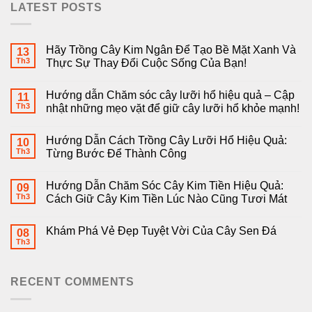
LATEST POSTS
Hãy Trồng Cây Kim Ngân Để Tạo Bề Mặt Xanh Và
13
Th3
Thực Sự Thay Đổi Cuộc Sống Của Bạn!
Hướng dẫn Chăm sóc cây lưỡi hổ hiệu quả – Cập
11
Th3
nhật những mẹo vặt để giữ cây lưỡi hổ khỏe mạnh!
Hướng Dẫn Cách Trồng Cây Lưỡi Hổ Hiệu Quả:
10
Th3
Từng Bước Để Thành Công
Hướng Dẫn Chăm Sóc Cây Kim Tiền Hiệu Quả:
09
Th3
Cách Giữ Cây Kim Tiền Lúc Nào Cũng Tươi Mát
Khám Phá Vẻ Đẹp Tuyệt Vời Của Cây Sen Đá
08
Th3
RECENT COMMENTS