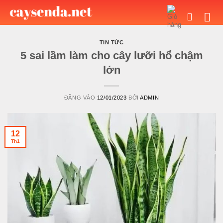
Bỏ
qua
nội
dung
TIN TỨC
5 sai lầm làm cho cây lưỡi hổ chậm
lớn
ĐĂNG VÀO
12/01/2023
BỞI
ADMIN
12
Th1